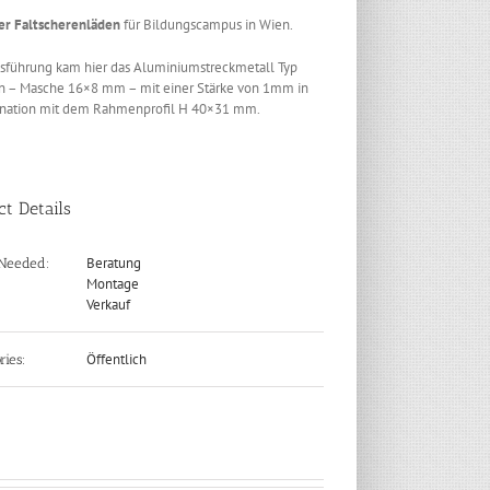
er Faltscherenläden
für Bildungscampus in Wien.
sführung kam hier das Aluminiumstreckmetall Typ
n – Masche 16×8 mm – mit einer Stärke von 1mm in
nation mit dem Rahmenprofil H 40×31 mm.
ct Details
Beratung
 Needed:
Montage
Verkauf
Öffentlich
ries: