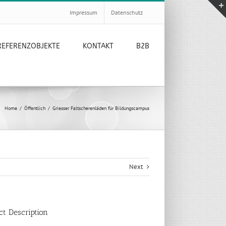
Impressum
Datenschutz
REFERENZOBJEKTE
KONTAKT
B2B
Home
/
Öffentlich
/
Griesser Faltscherenläden für Bildungscampus
Next
ct Description