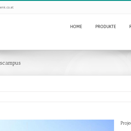
enk.co.at
HOME
PRODUKTE
ngscampus
Proje