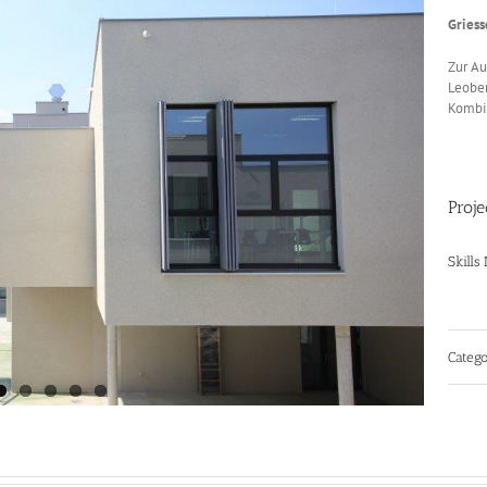
Griess
Zur Au
Leobe
Kombi
Proje
Skills
Catego