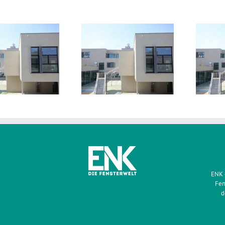
Griesser Faltscherenläden
Griesser Faltscherenläden
für Bildungscampus
für Bildungscampus
ENK 
Fen
d