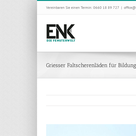
Skip
Vereinbaren Sie einen Termin: 0660 18 89 727
|
office@
to
content
Griesser Faltscherenläden für Bildu
View
Larger