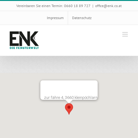
Skip
Vereinbaren Sie einen Termin: 0660 18 89 727
|
office@enk.co.at
to
content
Impressum
Datenschutz
zur fähre 4, 3660 kleinpöchlarn