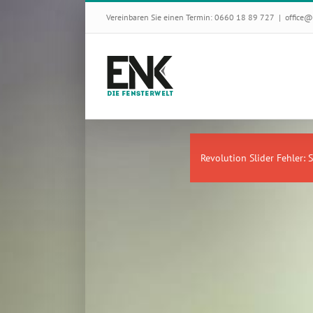
Skip
Vereinbaren Sie einen Termin: 0660 18 89 727
|
office@
to
content
Revolution Slider Fehler: S