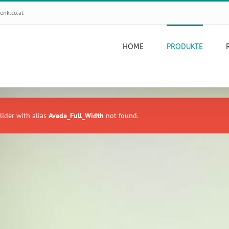
enk.co.at
HOME
PRODUKTE
lider with alias
Avada_Full_Width
not found.