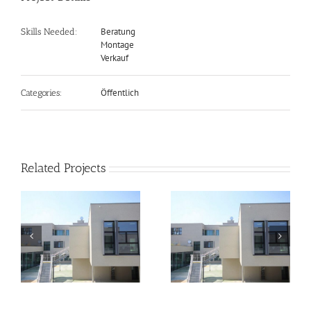
Beratung
Skills Needed:
Montage
Verkauf
Öffentlich
Categories:
Related Projects
Griesser
Griesser
r
Faltscherenläden für
Faltscherenläden für
Bildungscampus
Bildungscampus