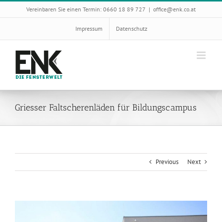
Skip
Vereinbaren Sie einen Termin: 0660 18 89 727
|
office@enk.co.at
to
content
Impressum
Datenschutz
Griesser Faltscherenläden für Bildungscampus
Previous
Next
View
Larger